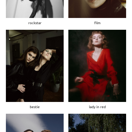
rockstar
film
bestie
lady in red