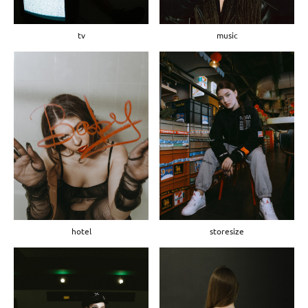
music
tv
hotel
storesize